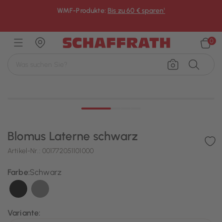
WMF-Produkte:
Bis zu 60 € sparen¹
×
0
Blomus Laterne schwarz
Artikel-Nr.:
001772051101000
Farbe:
Schwarz
Ausgewählt
Variante: