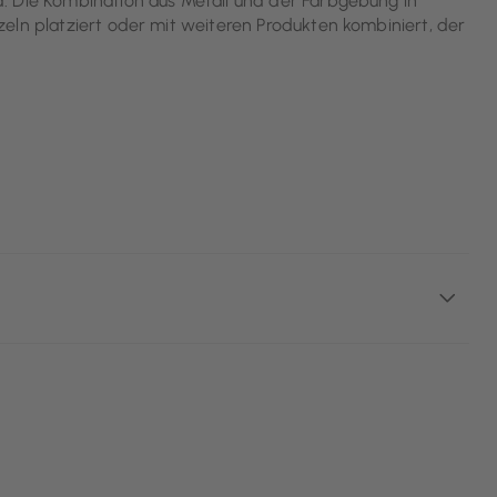
. Die Kombination aus Metall und der Farbgebung in
eln platziert oder mit weiteren Produkten kombiniert, der