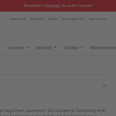
Abverkauf in
Ratingen
: Bis zu 80 % sparen¹
Lieferstatus
Prospekte
Filialen
Beratungstermin
Inspirationen
Leuchten
Haushalt
Textilien
Wohnaccessoi
KI-generiert
gstauglichkeit zusammen. Die reduzierte Gestaltung wirkt