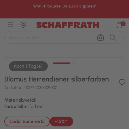
WMF-Produkte:
Bis zu 60 € sparen¹
×
0
noch 1 Tag(e)
Blomus Herrendiener silberfarben
Artikel-Nr.:
001772030009000
Material:
Metall
Farbe:
Silberfarben
Code: Summer15
-15%**