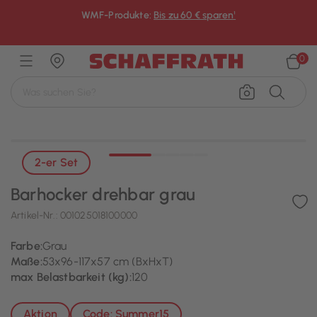
WMF-Produkte:
Bis zu 60 € sparen¹
×
0
2-er Set
Barhocker drehbar grau
Artikel-Nr.:
001025018100000
Farbe:
Grau
Maße:
53x96-117x57 cm (BxHxT)
max Belastbarkeit (kg):
120
Aktion
Code: Summer15