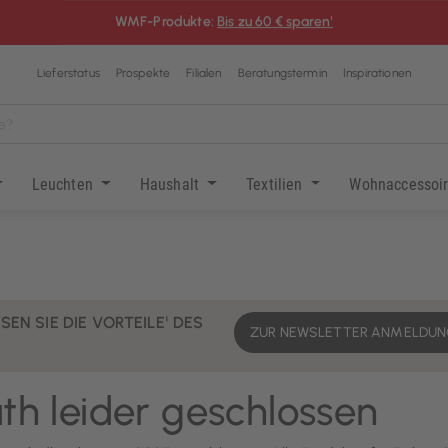
WMF-Produkte:
Bis zu 60 € sparen¹
Lieferstatus
Prospekte
Filialen
Beratungstermin
Inspirationen
Leuchten
Haushalt
Textilien
Wohnaccessoi
EN SIE DIE VORTEILE¹ DES
ZUR NEWSLETTER ANMELDU
h leider geschlossen