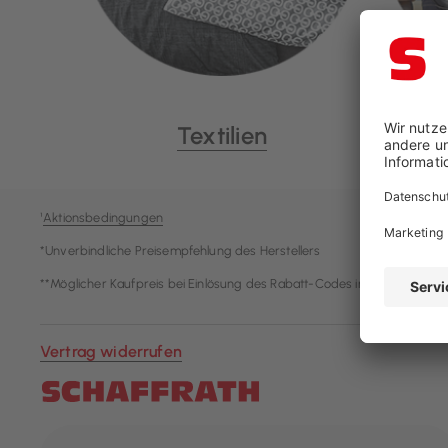
Textilien
¹
Aktionsbedingungen
*Unverbindliche Preisempfehlung des Herstellers
**Möglicher Kaufpreis bei Einlösung des Rabatt-Codes im Warenkorb
Vertrag widerrufen