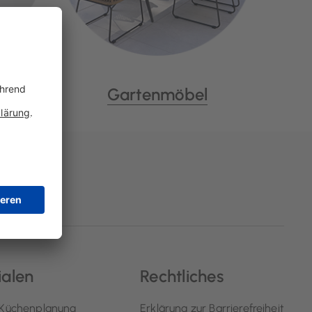
Gartenmöbel
ialen
Rechtliches
Küchenplanung
Erklärung zur Barrierefreiheit