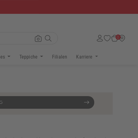
×
0
res
Teppiche
Filialen
Karriere
NG