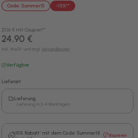
Code: Summer15
-15%**
21,16 € mit Coupon**
24,90 €
inkl. MwSt. und zzgl.
Versandkosten
Verfügbar
Lieferart
Lieferung
Lieferung in 2-4 Werktagen
15% Rabatt¹ mit dem Code:
Summer15
Kopieren