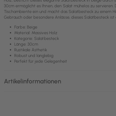
Holz, besticht dieses elegante Salatbesteck in beige durch 
30cm ermöglicht es Ihnen, den Salat mühelos zu servieren. D
Tischambiente ein und macht das Salatbesteck zu einem Hing
Gebrauch oder besondere Anlässe, dieses Salatbesteck ist d
Farbe: Beige
Material: Massives Holz
Kategorie: Salatbesteck
Länge: 30cm
Rustikale Ästhetik
Robust und langlebig
Perfekt für jede Gelegenheit
Artikelinformationen