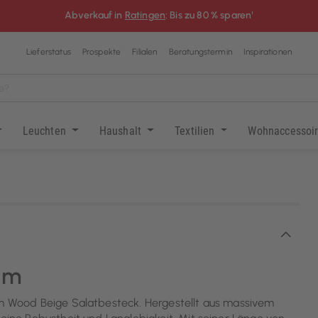
Abverkauf in
Ratingen
: Bis zu 80 % sparen¹
Lieferstatus
Prospekte
Filialen
Beratungstermin
Inspirationen
Leuchten
Haushalt
Textilien
Wohnaccessoi
cm
em Wood Beige Salatbesteck. Hergestellt aus massivem