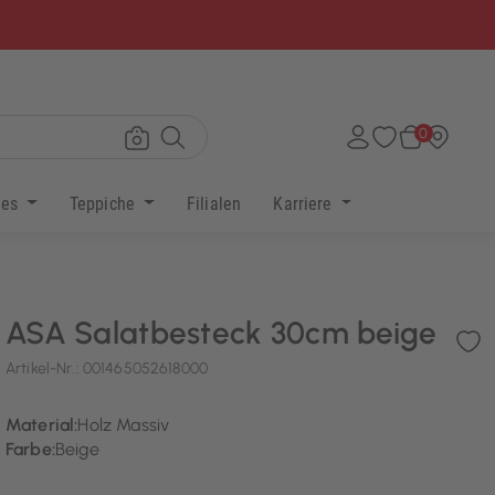
×
0
res
Teppiche
Filialen
Karriere
ASA Salatbesteck 30cm beige
Artikel-Nr.:
001465052618000
Material:
Holz Massiv
Farbe:
Beige