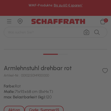
WMF-Produkte:
Bis zu 60 € sparen¹
×
0
Armlehnstuhl drehbar rot
Artikel-Nr.:
001025014900000
Farbe:
Rot
Maße:
71x93x68 cm (BxHxT)
max Belastbarkeit (kg):
120
Aktion
Code: Summer15