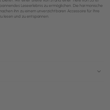
bietet. Mit einer Breite von 31 und einer Tiefe von 53 ist
tspannendes Leseerlebnis zu ermöglichen. Die harmonische
achen ihn zu einem unverzichtbaren Accessoire für Ihre
 zu lesen und zu entspannen.