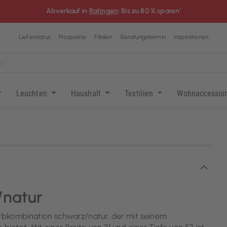
Abverkauf in
Ratingen
: Bis zu 80 % sparen¹
Lieferstatus
Prospekte
Filialen
Beratungstermin
Inspirationen
Leuchten
Haushalt
Textilien
Wohnaccessoi
/natur
rbkombination schwarz/natur, der mit seinem