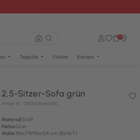
×
0
res
Teppiche
Filialen
Karriere
2,5-Sitzer-Sofa grün
Artikel-Nr.:
0010330164as000
Material:
Stoff
Farbe:
Grün
Maße:
196x79(93)x104 cm (BxHxT)