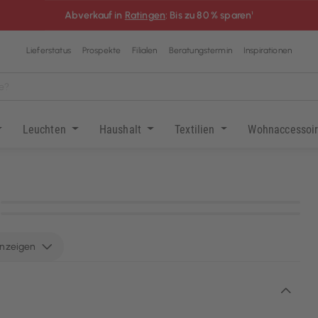
Abverkauf in
Ratingen
: Bis zu 80 % sparen¹
Lieferstatus
Prospekte
Filialen
Beratungstermin
Inspirationen
Leuchten
Haushalt
Textilien
Wohnaccessoi
KI-generiert
KI-generiert
anzeigen