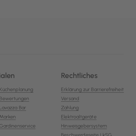
ialen
Rechtliches
Küchenplanung
Erklärung zur Barrierefreiheit
Bewertungen
Versand
Lavazza Bar
Zahlung
Marken
Elektroaltgeräte
Gardinenservice
Hinweisgebersystem
Beschwerdeseite LkSG