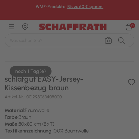
WMF-Produkte:
Bis zu 60 € sparen¹
×
0
noch 1 Tag(e)
schlafgut EASY-Jersey-
Kissenbezug braun
Artikel-Nr.:
001298063408000
Material:
Baumwolle
Farbe:
Braun
Maße:
80x80 cm (BxT)
Textilkennzeichnung:
100% Baumwolle